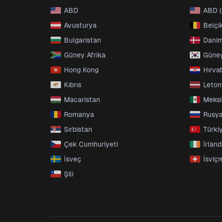
ABD
ABD (
Avusturya
Belçi
Bulgaristan
Dani
Güney Afrika
Güney
Hong Kong
Hırva
Kıbrıs
Leto
Macaristan
Meks
Romanya
Rusy
Sırbistan
Türki
Çek Cumhuriyeti
İrlan
İsveç
İsviçr
Şili