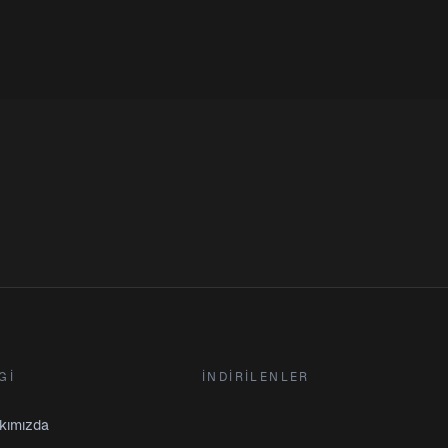
GI
İNDIRILENLER
kımızda