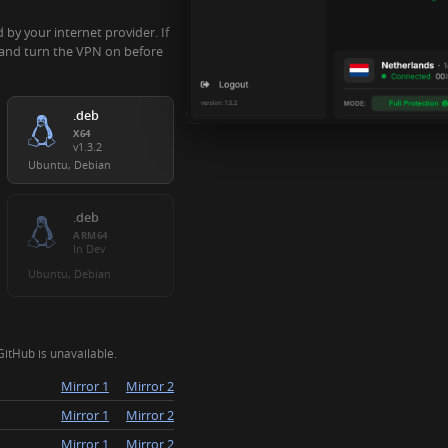
 by your internet provider. If
and turn the VPN on before
.deb
X64
v1.3.2
Ubuntu, Debian
.deb
ARM64
In Dev
Ubuntu, Debian
itHub is unavailable.
Mirror 1
Mirror 2
Mirror 1
Mirror 2
Mirror 1
Mirror 2