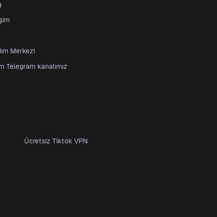
g
işim
dım Merkezi
im Telegram kanalımız
Ücretsiz Tiktok VPN