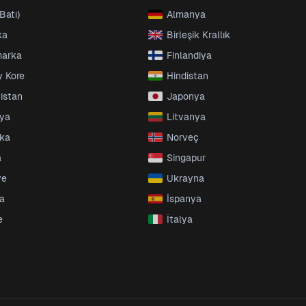
Batı)
Almanya
ka
Birleşik Krallık
marka
Finlandiya
 Kore
Hindistan
tistan
Japonya
nya
Litvanya
ika
Norveç
a
Singapur
ye
Ukrayna
da
İspanya
e
İtalya