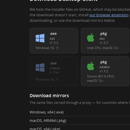
We host the installer files on GitHub, which may be blocked
the download doesn't start, install
our browser extension
downloading, or use the download mirrors below.
.exe
.pkg
X64
X64
v1.3.2
v1.3.2
Windows 10, 11
Intel CPU, macOS 12+
.pkg
.exe
ARM64
ARM64
v1.3.2
In Dev
Silicon (M1-5 CPU),
Windows 10, 11
macOS 12+
Download mirrors
The same files served through a proxy — for countries where G
Windows, x64 (.exe)
macOS, ARM64 (.pkg)
macOS, x64 (.pkg)