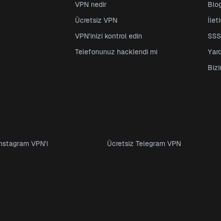
VPN nedir
Blo
Ücretsiz VPN
İlet
VPN'inizi kontrol edin
SSS
Telefonunuz hacklendi mi
Yar
Biz
Instagram VPN'i
Ücretsiz Telegram VPN